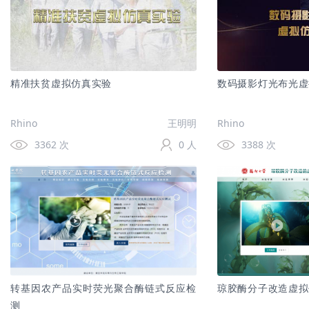
精准扶贫虚拟仿真实验
数码摄影灯光布光虚
Rhino
王明明
Rhino
3362 次
0 人
3388 次
转基因农产品实时荧光聚合酶链式反应检
琼胶酶分子改造虚拟
测