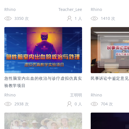
Rhino
Teacher_Lee
Rhino
3350 次
1 人
1410 次
急性脑室内出血的收治与诊疗虚拟仿真实
民事诉讼中鉴定意见
验教学项目
Rhino
王明明
Rhino
2938 次
0 人
704 次