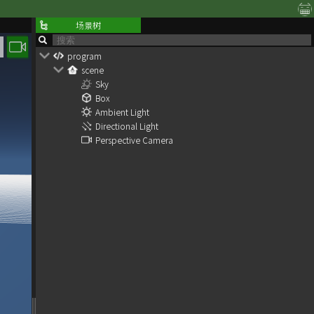
场景树
program
scene
Sky
Box
Ambient Light
Directional Light
Perspective Camera